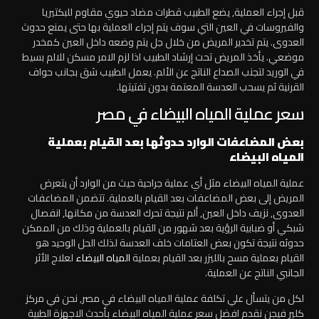
قبل إجراء العملية, يضع الطبيب قطرات مضاد حيوي مقاوم للبكتيريا
والفيروسات في العين التي سوف يتم إجراء العملية بها حتى يمنع حدوث
العدوى. يتم تخدير المريض من خلال جل يتم وضعه داخل العين كمخدر
موضعي. يأخذ المريض تحت إرشاد الطبيب اذا لزم الامر مسكن للالم بسيط
في الوريد لتجنب الصداع الناتج عن الألم. يعمل الطبيب شق بجانب حواف
القرنية ثم يسحب العدسة المعتمة بدون تفتيتها.
سعر عملية المياه البيضاء في مصر
بعض المضاعفات الوارد حدوثها بعد القيام بعملية
المياه البيضاء
عملية المياه البيضاء مثل أي عملية جراحية حيث من الوارد أن يتعرض
المريض إلى بعض المضاعفات بعد القيام بالعملية. تتضمن المضاعفات
العدوى, نزيف داخل العين, ألم نتيجة تحرك العدسة من مكانها, انفصال
شبكي أو ضبابية الرؤية بعد شهور من القيام بالعملية وذلك من الممكن
حدوثه نتيجة تكون بعض العتامات خلف العدسة لذلك الحل الوحيد هو
القيام بعملية مسح بالليزر بعد القيام بعملية
المياه البيضاء
لعلاج الأثر
الجانبي الناتج عن العملية.
لكل من يتسأل علي تكلفة عملية المياه البيضاء في مصر, نحن في مركز
كلير فيجن نقدم افضل سعر عملية المياه البيضاء بأحدث الاجهزة الطبية