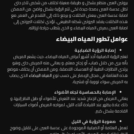
بروتين العين منظم بشكل و طريقة معينة تختلف من شخص لآخر حتى
تظل عدسة العين بصحة جيدة لكي تتم الرؤية بشكل واضح. من الممكن
اصابة عدسة العين ببعض التكتلات و يرجع ذلك إلي التقدم في العمر, مع
هذه التكتلات يفقد البروتين شكله الطبيعي. تؤدي تكتلات البروتين إلى
اصابة العين بمرض المياه البيضاء و الذي يتطلب جراحة لإزالته.
عوامل تطور المياه البيضاء
إصابة الرؤية الضبابية
تعتبر الرؤية الضبابية أحد أشهر أعراض المياه البيضاء، حيث يشعر المريض
بأنه يرى من خلال ضباب، أو زجاج معتم، و يعاني منه المريض حتى وهو
يرتدي النظارات الطبية أو العدسات اللاصقة. ومن الممكن أن يختلف موضع
هذه العتامة في مجال الإبصار على حسب نوع
المياه البيضاء
الذي يصاب
به المريض سواء نووية أو قشرية.
الإصابة بالحساسية تجاه الأضواء
يعاني المريض من انزعاج شديد عند التعرض للأضواء أو طيل النظر إليها، و
ذلك عادة يظهر عند القيادة أثناء الليل، لمواجه المريض أضواء السيارات
القادمة بشكل كبير.
صعوبة الرؤية في الليل
تعمل العتامة أو الضبابية الموجودة على عدسة العين على تقليل وضوح