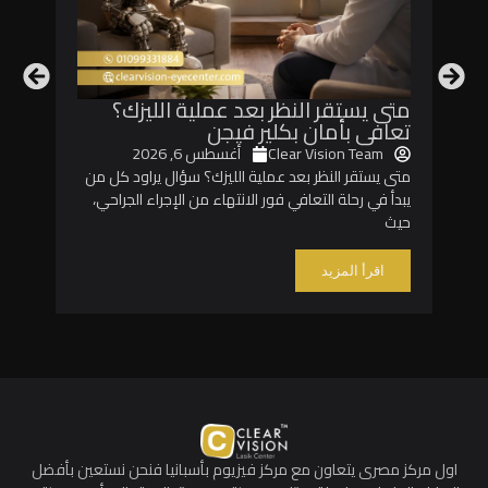
متى يستقر النظر بعد عملية الليزك؟
ما ه
تعافى بأمان بكلير فيجن
إليك
Clear Vision Team
أغسطس 6, 2026
am
متى يستقر النظر بعد عملية الليزك؟ سؤال يراود كل من
موانع
يبدأ في رحلة التعافي فور الانتهاء من الإجراء الجراحي،
اتخاذ 
حيث
النظار
اقرأ المزيد
اق
اول مركز مصرى يتعاون مع مركز فيزيوم بأسبانيا فنحن نستعين بأفضل