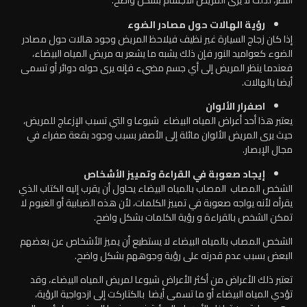
النظر، لذلك لا يرى المريض الأجسام بشكل واضح.
رؤية الهالات حول مصادر الضوء
إذا كان زجاج السيارة غير نظيف فيلاحظ المريض وجود هالات حول مصادر
الضوء كعواميد النور فإن ذلك يشبه ما يشعر به مريض المياه البيضاء،
فعندما ينظر المريض إلى أي جسم مضيء فإنه يرى حوله دوائر أو تسمى
أيضا بالهالات.
اصفرار الألوان
يعتبر هذا أحد أعراض المياه البيضاء شيوعا و التي تسبب الإزعاج للمريض،
حيث يرى المريض الألوان مائلة إلى الأصفر بسبب وجود بقعة صفراء في
مجال الإبصار.
إيجاد صعوبة في القراءة وتمييز الأشخاص
الشخص المصاب المصاب بالمياه البيضاء يحاول أن يقرب إليه الكتاب الذي
يقرأه لأنه يواجه صعوبة في تمييز الكلمات، لأن هذه الضبابية أو الغيوم لا
تمكن الشخص بالقراءة و رؤية الكلمات بشكل واضح.
الشخص المصاب بالمياه البيضاء لا يستطيع أن يميز الأشخاص عن بعضهم
البعض بسبب عدم قدرته على رؤية وجوههم بشكل واضح.
تعتبر ذلك الأعراض من أكثر الأعراض شيوعا لمريض المياه البيضاء، وقد
تؤدي المياه البيضاء أو ما تسمى أيضا بالكتاركت إلى ازدواجية الرؤية،