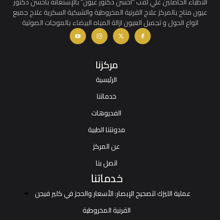
الاطباء الحاصلين علي لقب “احسن دكتور عيون” بالإستعانه بأحسن دكتور
عيون متاح بالمركز علاج القرنية المخروطية والشبكية السكرية علاج جميع
انواع الحول و تجميل العيون ازالة المياه البيضاء بالموجات الصوتية
مركزنا
الرئيسية
خدماتنا
الفديوهات
مدونتنا الطبية
عن المركز
اتصل بنا
خدماتنا
عملية الليزك لتصحيح الإبصار: الأسعار والحجز في كلير فيجن
القرنية المخروطية