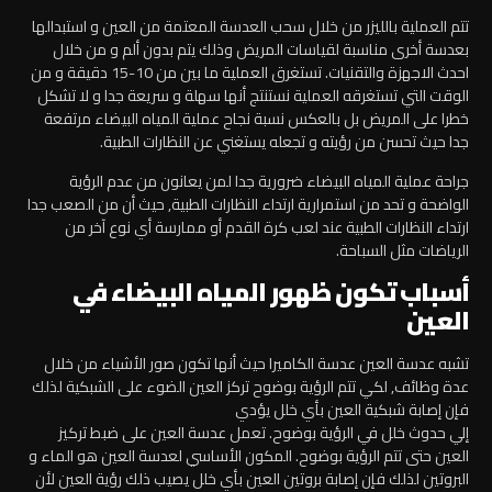
تتم العملية بالليزر من خلال سحب العدسة المعتمة من العين و استبدالها
بعدسة أخرى مناسبة لقياسات المريض وذلك يتم بدون ألم و من خلال
احدث الاجهزة والتقنيات. تستغرق العملية ما بين من 10-15 دقيقة و من
الوقت التي تستغرقه العملية نستنتج أنها سهلة و سريعة جدا و لا تشكل
خطرا على المريض بل بالعكس نسبة نجاح عملية المياه البيضاء مرتفعة
جدا حيث تحسن من رؤيته و تجعله يستغني عن النظارات الطبية.
جراحة عملية المياه البيضاء ضرورية جدا لمن يعانون من عدم الرؤية
الواضحة و تحد من استمرارية ارتداء النظارات الطبية, حيث أن من الصعب جدا
ارتداء النظارات الطبية عند لعب كرة القدم أو ممارسة أي نوع آخر من
الرياضات مثل السباحة.
أسباب تكون ظهور المياه البيضاء في
العين
تشبه عدسة العين عدسة الكاميرا حيث أنها تكون صور الأشياء من خلال
عدة وظائف, لكي تتم الرؤية بوضوح تركز العين الضوء على الشبكية لذلك
فإن إصابة شبكية العين بأي خلل يؤدي
إلي حدوث خلل في الرؤية بوضوح. تعمل عدسة العين على ضبط تركيز
العين حتى تتم الرؤية بوضوح. المكون الأساسي لعدسة العين هو الماء و
البروتين لذلك فإن إصابة بروتين العين بأي خلل يصيب ذلك رؤية العين لأن