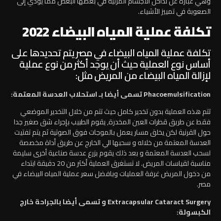
وهي عبارة عن تداخل الأجسام المرئية في بعضها البعض مما يؤدي إلى
الصعوبة في تمييز الأشياء.
تكلفة عملية المياه البيضاء 2022
تكلفة عملية المياه البيضاء في مصر يتم تحديدها على
أساس نوع العملية حيث أن يوجد أكثر من نوع عملية
لإزالة المياه البيضاء من المريض مثل:
Phacoemulsification تسمى أيضا بـ استحلاب العدسة المعتمة:
تتم هذه العملية بدون تخدير كامل حيث تتم من خلال التخدير الموضعي
فقط عن طريق قطرات العين المخدرة, يقوم الطبيب بإجراء شق صغير جدا
حول القرنية لكن يخلق مسار يعمل بالموجات فوق الصوتية ثم يتم تفتيت
العدسة المعتمة من خلاله و سحبها الي الخارج عن طريق أداة مخصصة
لسحب العدسة المعتمة و بعد ذلك يقوم بزرع عدسة صناعية أخرى سليمة
مناسبة لقياسات المريض. لا تستغرق العملية أكثر من 20 دقيقة ابتداء
من دخول المريض غرفة العمليات وبافضل سعر عملية المياه البيضاء في
مصر.
Extracapsular Cataract Surgery و تسمى أيضا بالجراحة خارج
الكبسولة: