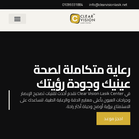
01099331884
info@clearvisionlasik.net
اتصل بنا
مدونتنا الطبية
عن المركز
رعاية متكاملة لصحة
عينيك وجودة رؤيتك
في Clear Vision Lasik Center نقدم أحدث تقنيات تصحيح الإبصار
وجراحات العيون بأعلى معايير الدقة والرعاية الطبية، لنساعدك على
الاستمتاع برؤية أوضح وحياة أكثر راحة.
احجز موعد