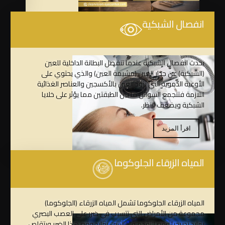
انفصال الشبكية
يحدث انفصال الشبكية عندما تنفصل البطانة الداخلية للعين
(الشبكية) عن جدار العين (مشيمة العين) والذي يحتوي على
الأوعية الدموية التي تزود العين بالأكسجين والعناصر الغذائية
اللازمة فتتجمع السوائل ما بين الطبقتين مما يؤثر على خلايا
الشبكية ويضعف النظر.
اقرأ المزيد
المياه الزرقاء الجلوكوما
المياه الزرقاء الجلوكوما تشمل المياه الزرقاء (الجلوكوما)
مجموعة من الأمراض التي تتسبب في ضرر على العصب البصري
يتزايد تدريجيا ومع التقدم في السن يتزايد وقع هذا الضرر ويتقلص