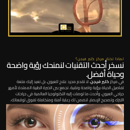
لماذا تختار مركز كلير فيجن؟
نسخر أحدث التقنيات لنمنحك رؤية واضحة
وحياة أفضل.
في مركز
كلير فيجن
، لا نقدم مجرد علاج للعيون، بل نعيد إليك متعة
تفاصيل الحياة برؤية واضحة ونقية. نجمع بين الخبرة الطبية الممتدة لأمهر
جراحي العيون، وأحدث ما توصلت إليه التكنولوجيا العالمية في جراحات
الليزك وتصحيح الإبصار، لنضمن لك رعاية آمنة ومتكاملة تفوق توقعاتك.