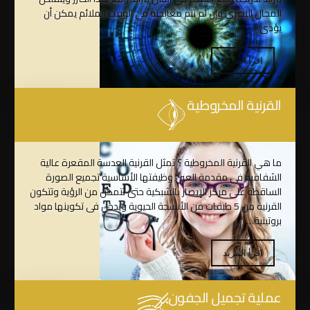
المجال البصري وإن لم تتم معالجته في الوقت الملائم يمكن أن
يؤدى…
اقرأ المزيد
القرنية المخروطية
ما هي القرنية المخروطية ؟ تمثل القرنية العدسة المقعرة عالية
الشفافية فى مقدمة العين وظيفتها الأساسية تجميع الصورة
الساقطة على مركز الإبصار بالشبكية حتى تتمكن من الرؤية وتتكون
القرنية من 5 طبقات من الأنسجة الحيوية ويدخل فى تكوينها مواد
بروتينية…
اقرأ المزيد
عملية تجميل الجفون