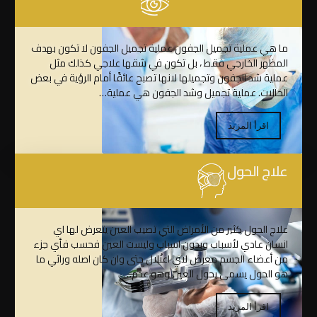
ما هي عملية تجميل الجفون عملية تجميل الجفون لا تكون بهدف
المظهر الخارجي فقط ، بل تكون في شقها علاجي كذلك مثل
عملية شد الجفون وتجميلها لانها تصبح عائقًا أمام الرؤية في بعض
الحالات. عملية تجميل وشد الجفون هي عملية…
اقرأ المزيد
علاج الحول
علاج الحول كثير من الأمراض التي تصيب العين يتعرض لها اي
انسان عادي لأسباب وبدون اسباب وليست العين فحسب فأي جزء
من أعضاء الجسم معرض لاي اعتلال حتى وان كان اصله وراثي ما
هو الحول يسمى بحول العين وهو عدم…
اقرأ المزيد