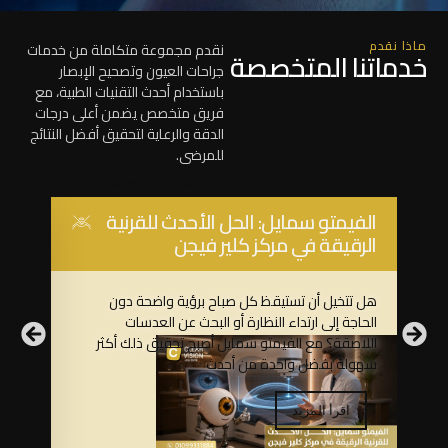
ماذا نقدم
نقدم مجموعة متكاملة من خدمات
خدماتنا المتخصصة
جراحات العيون وتصحيح الإبصار
باستخدام أحدث التقنيات الطبية، مع
فريق متخصص يضمن أعلى درجات
الدقة والرعاية لتحقيق أفضل النتائج
للمرضى.
Discover Our Service
الفيمتو سمايل: الحل الأحدث للقرنية
عملي
الرقيقة في مركز كلير فيجن
(الخ
هل تتخيل أن تستيقظ كل صباح برؤية واضحة دون
الفيمت
الحاجة إلى ارتداء النظارة أو البحث عن العدسات
تطورًا
اللاصقة؟ مع الفيمتو سمايل أصبح تحقيق ذلك أكثر
ونتائج
سهولة بفضل واحدة من أحدث
النظار
اقرأ المزيد
ا