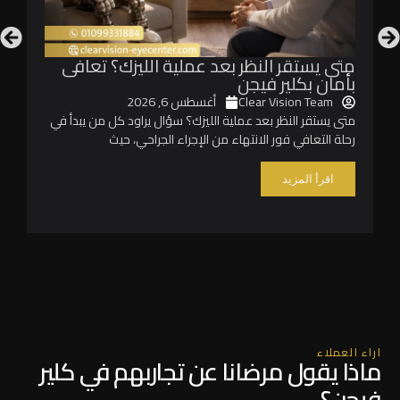
متى يستقر النظر بعد عملية الليزك؟ تعافى
ما
بأمان بكلير فيجن
ال
Clear Vision Team
أغسطس 6, 2026
متى يستقر النظر بعد عملية الليزك؟ سؤال يراود كل من يبدأ في
مو
رحلة التعافي فور الانتهاء من الإجراء الجراحي، حيث
قر
اقرأ المزيد
اراء العملاء
ماذا يقول مرضانا عن تجاربهم في كلير
فيجن؟