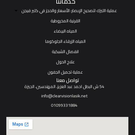
خدماتنا
عملية الليزك لتصحيح الإبصار: الأسعار والحجز في كلير فيجن
القرنية المخروطية
المياه البيضاء
المياه الزرقاء الجلوكوما
انفصال الشبكية
علاج الحول
عملية تجميل الجفون
تواصل معنا
54 ش البطل احمد عبد العزيز، المهندسين، الجيزة
info@clearvisionlasik.net
01099331884