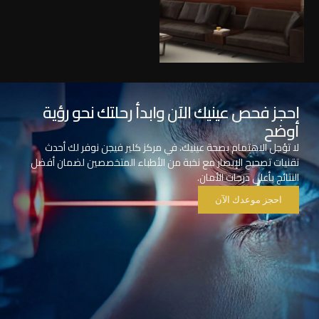
احجز فحص عينيك الآن وابدأ رحلتك نحو رؤية
أوضح
لا تؤجل الاهتمام بصحة عينيك، في مركز كلير فيجن نوفر لك أحدث
تقنيات تصحيح الإبصار مع نخبة من الأطباء المتخصصين لضمان أفضل
النتائج بأعلى درجات الأمان.
احجز موعدك الآن