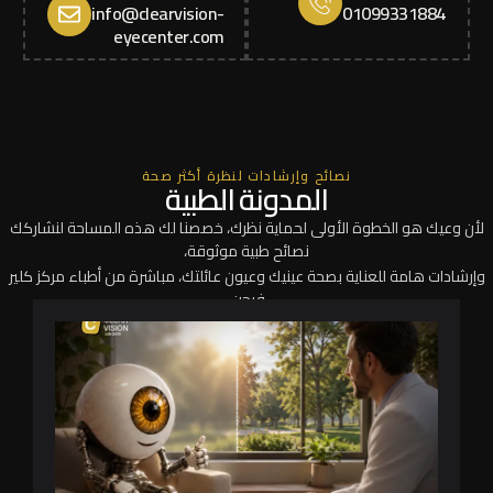
info@clearvision-
01099331884
eyecenter.com
نصائح وإرشادات لنظرة أكثر صحة
المدونة الطبية
لأن وعيك هو الخطوة الأولى لحماية نظرك، خصصنا لك هذه المساحة لنشاركك
نصائح طبية موثوقة،
وإرشادات هامة للعناية بصحة عينيك وعيون عائلتك، مباشرة من أطباء مركز كلير
فيجن.