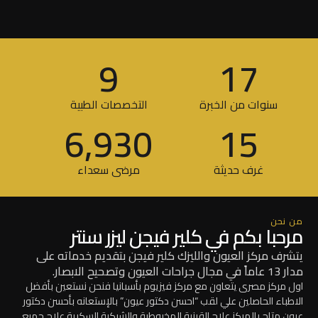
9
17
سنوات من الخبرة
التخصصات الطبية
6,930
15
غرف حديثة
مرضى سعداء
من نحن
مرحبا بكم في كلير فيجن ليزر سنتر
يتشرف مركز العيون والليزك كلير فيجن بتقديم خدماته على
مدار 13 عاماً في مجال جراحات العيون وتصحيح الابصار.
اول مركز مصرى يتعاون مع مركز فيزيوم بأسبانيا فنحن نستعين بأفضل
الاطباء الحاصلين علي لقب “احسن دكتور عيون” بالإستعانه بأحسن دكتور
عيون متاح بالمركز علاج القرنية المخروطية والشبكية السكرية علاج جميع