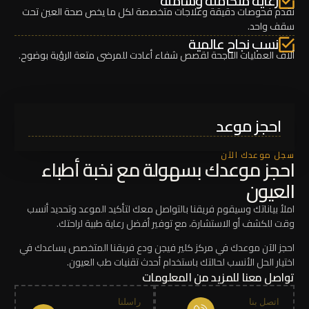
رعاية متكاملة وشاملة
نقدم فحوصات دقيقة وعلاجات متخصصة لكل ما يخص صحة العين تحت
سقف واحد.
نسب نجاح عالمية
آلاف العمليات الناجحة لقصص شفاء أعادت للمرضى متعة الرؤية بوضوح.
احجز موعد
سجل موعدك الآن
احجز موعدك بسهولة مع نخبة أطباء
العيون
املأ بياناتك وسيقوم فريقنا بالتواصل معك لتأكيد الموعد وتحديد أنسب
وقت للكشف أو الاستشارة، مع توفير أفضل رعاية طبية لراحتك.
احجز الآن موعدك في مركز كلير فيجن ودع فريقنا المتخصص يساعدك في
اختيار الحل الأنسب لحالتك باستخدام أحدث تقنيات طب العيون.
تواصل معنا للمزيد من المعلومات
اتصل بنا
راسلنا