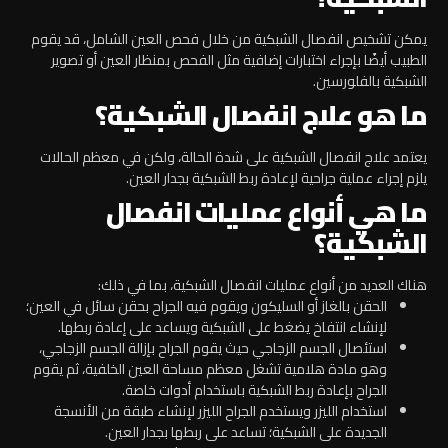
يمكن تشخيص انفصال الشبكية من خلال فحص العين الشامل، قد يقوم
الطبيب أيضًا بإجراء اختبارات إضافية مثل الفحص بمنظار العين أو تصوير
الشبكية بالفلورسين.
ما هو علاج انفصال الشبكية؟
يعتمد علاج انفصال الشبكية على شدة الحالة، ولكن في معظم الحالات
يلزم إجراء عملية جراحية لإعادة ربط الشبكية بجدار العين.
ما هي أنواع عمليات انفصال
الشبكية؟
هناك العديد من أنواع عمليات انفصال الشبكية، بما في ذلك:
الحقن بالغاز أو السليكون ويقوم فيه الجراح بحقن سائل في العين؛
لإنشاء انتفاخ يضغط على الشبكية ويساعد على إعادة ربطها.
استئصال الجسم الزجاجي حيث يقوم الجراح بإزالة الجسم الزجاجي،
وهو مادة هلامية تشغل معظم مساحة العين الخلفية، ثم يقوم
الجراح بإعادة ربط الشبكية باستخدام أدوات خاصة.
استخدام الليزر ويستخدم الجراح الليزر لإنشاء طبقة من الأنسجة
الجديدة على الشبكية؛ تساعد على ربطها بجدار العين.