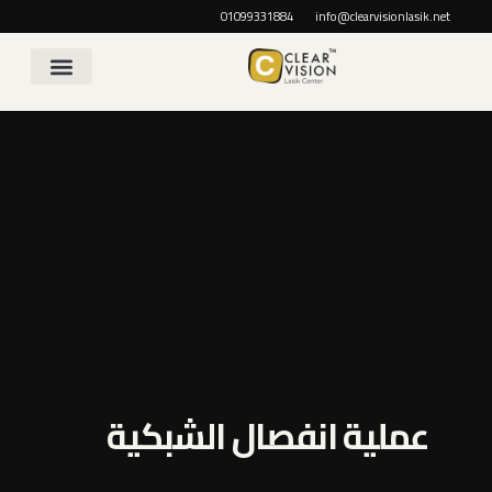
01099331884
info@clearvisionlasik.net
اتصل بنا
مدونتنا الطبية
عن المركز
عملية انفصال الشبكية