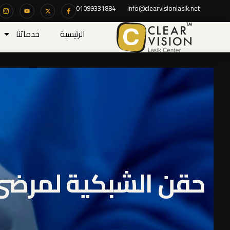
01099331884
info@clearvisionlasik.net
الرئيسية
خدماتنا
حقن الشبكية لمرض