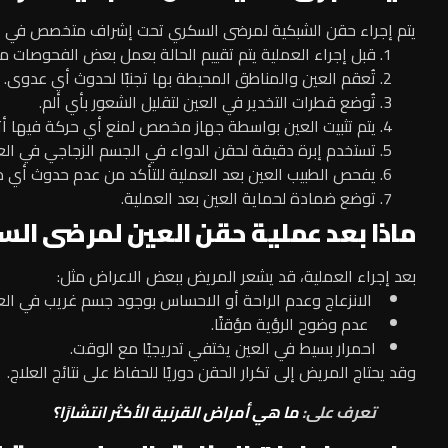
يتم إجراء حقن الشبكية لمرضى السكري تحت إشراف متخصص في أم
قبل إجراء العملية يتم تقييم الحالة بعمل بعض الفحوصات م
تُعقم العين والمناطق المحيطة بها تجنبًا لحدوث أي عدوى.
تُوضع قطرات التخدير في العين لتقليل الشعور بأي ألم.
يتم تثبيت العين بواسطة جهاز مخصص لمنع أي حركة فيها أثن
تستخدم إبرة دقيقة لحقن الدواء في الجسم الزجاجي في الع
يفحص الطبيب العين بعد العملية للتأكد من عدم حدوث أي 
توضع ضمادة لحماية العين بعد العملية.
ماذا بعد عملية حقن العين لمرضى الس
بعد إجراء العملية، قد يشعر المريض ببعض الاعراض مثل:
الانزعاج وعدم الراحة أو الاحساس بوجود جسم غريب في الع
عدم وضوح الرؤية مؤقتًا.
احمرار بسيط في العين يختفي تدريجيًا مع الوقت.
وقد يحتاج المريض إلى تكرار الحقن دوريًا للحفاظ على نتائج العلاج.
تعرف على:
ما هي أمراض القرنية الأكثر انتشارًا؟