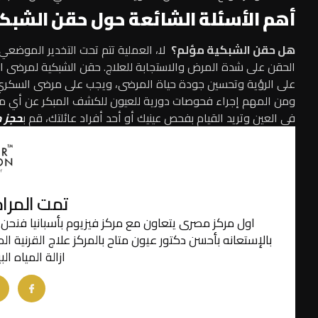
أهم الأسئلة الشائعة حول حقن الشبكي
هل حقن الشبكية مؤلم؟
لا، العملية تتم تحت التخدير الموضعي و
الحقن على شدة المرض والاستجابة للعلاج.
حقن الشبكية لمرضى ال
على الرؤية وتحسين جودة حياة المرضى، ويجب على مرضى السكري الال
ومن المهم إجراء فحوصات دورية للعيون للكشف المبكر عن أي مشاك
في العين وتريد القيام بفحص عينيك أو أحد أفراد عائلتك، قم ب
حجز م
تمت المراجعة ision
اول مركز مصرى يتعاون مع مركز فيزيوم بأسبانيا فنحن
بالإستعانه بأحسن دكتور عيون متاح بالمركز علاج القرنية 
ازالة المياه ا