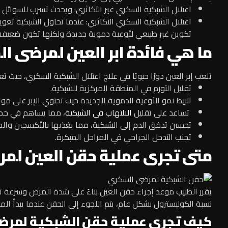
اعتلال الشبكية السكري غير التكاثري: ويحدث تسرب للسوائل أ
اعتلال الشبكية السكري التكاثري: عندما تحاول الشبكية تعو
تكوين غير طبيعي لأوعية دموية جديدة ولكنها تكون ضعيفة
ما هي فائدة ابر العين لمرضى ا
تلعب إبر العين دورًا حيويًا في علاج اعتلال الشبكية السكري، حيث ت
تقليل التورم في المنطقة المركزية للشبكية.
تثبيط نمو الأوعية الدموية الجديدة حيث تحتوي الإبر على موا
تساعد على تقليل
الالتهاب في الشبكية
، مما يساهم في حما
تحسين تدفق الدم إلى الشبكية، مما يغذيها بالأكسجين والم
تجنب التدخل الجراحي في المراحل المبكرة.
متى تجرى عملية حقن العين لم
يقرر الطبيب موعد إجراء حقن العين بناءً على شدة المرض وسرعة ت
نسبة الكوليسترول بشكل عام، يتم اللجوء إلى الحقن عندما يبدأ ال
كيف تجرى عملية حقن الشبكية لمرض