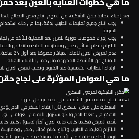
ما هي خطوات العناية بالعين بعد حقن
بعد إجراء عملية حقن الشبكية، من المهم اتباع بعض النصائح للعنا
يجب اتباع جميع تعليمات الطبيب بدقة، بما في ذلك استخدا
الحيوية.
يجب إجراء فحوصات دورية للعين بعد العملية للتأكد من نجاح 
الالتزام بنظام غذائي صحي وممارسة الرياضة بانتظام والحف
عدم تعريض العين للماء المباشر خصوصًا بعد أول 24 ساعة.
الامتناع عن الأنشطة المجهدة مثل حمل الأشياء الثقيلة.
ارتداء النظارات الشمسية عند الخروج وتجنب تعرض العين ل
ما هي العوامل المؤثرة على نجاح حقن
تعتمد نجاح عملية حقن الشبكية على عدة عوامل منها:
السيطرة على مرض السكري لأن ارتفاع السكر في الدم يؤدي 
التحكم في ضغط الدم والكوليسترول لأنه من العوامل التي ت
شدة المرض فكلما كانت حالة العين أكثر تدهورًا، كلما كانت ال
الالتزام بتعليمات الطبيب واتباع نظام غذائي صحي وممارسة 
تتوفر أنواع مختلفة من الأدوية المستخدمة في حقن الشبكية، 