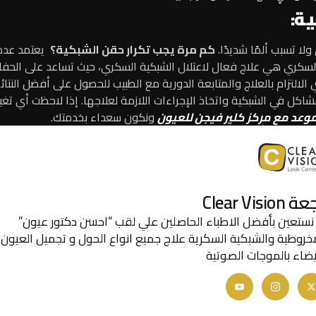
ة:
لا تسبب ألمًا شديدًا.
كم مرة يجب تكرار حقن الشبكية؟
يعتمد عدد
سكري هي علاج فعال لاعتلال الشبكية السكري، حيث تساعد على الحفا
تزام بالعلاج والمتابعة الدورية مع الطبيب للحصول على أفضل النتائج.
ل في الشبكية واتخاذ الإجراءات اللازمة لعلاجها.
إذا لاحظت أي تغي
وعد مع مركز كلير فيجن للعيون
ونكون سعداء بخدمتك.
Clear V
 نستعين بأفضل الاطباء الحاصلين علي لقب “احسن دكتور عيون”
المخروطية والشبكية السكرية علاج جميع انواع الحول و تجميل العيون
لبيضاء بالموجات الصوتية