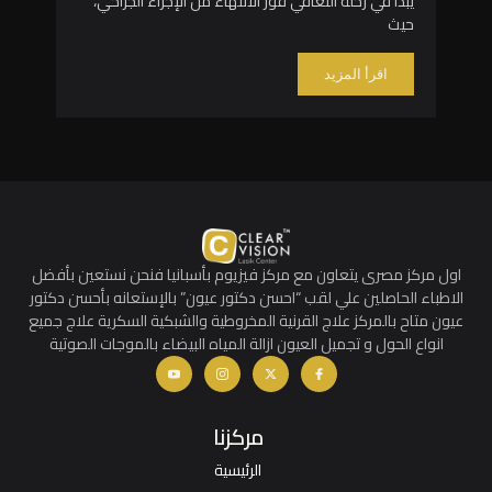
يبدأ في رحلة التعافي فور الانتهاء من الإجراء الجراحي،
اتخاذ 
حيث
النظار
اقرأ المزيد
اق
اول مركز مصرى يتعاون مع مركز فيزيوم بأسبانيا فنحن نستعين بأفضل
الاطباء الحاصلين علي لقب “احسن دكتور عيون” بالإستعانه بأحسن دكتور
عيون متاح بالمركز علاج القرنية المخروطية والشبكية السكرية علاج جميع
انواع الحول و تجميل العيون ازالة المياه البيضاء بالموجات الصوتية
مركزنا
الرئيسية