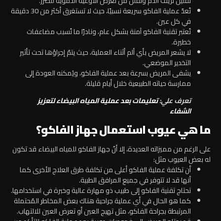
تقليل نزيف الدم وتقلل من تعرض الأوعية الدموية للضرر.
تُعدّ عملية الفاكو سريعة نسبيًا، حيث لا تستغرق أكثر من 30 دقيقة
في كل عين.
تُعتبر تقنية الفاكو آمنة بشكل عام، ونادرًا ما تُسبب مضاعفات
خطيرة.
لا يشعر المريض بأي ألم أثناء العملية، حيث يتمّ إجراؤها تحت تأثير
التخدير الموضعي.
يشفى المريض بسرعة بعد عملية الفاكو، ويُمكنه العودة إلى
ممارسة حياته الطبيعية خلال أيام قليلة.
تعرف علي:
تعليمات بعد عملية المياه البيضاء لتعزيز
الشفاء
ما هي عيوب استعمال جهاز الفاكو؟
على الرغم من مميزاته العديدة، إلا أنّ جهاز الفاكو للمياه البيضاء قد تكون
له بعض العيوب مثل:
أن تكلفة عملية الفاكو أعلى من تكلفة طرق العلاج الأخرى كما
أنها قد لا تتوفر في جميع المرافق الطبية.
تحتاج تقنية الفاكو إلى طبيب ذو مهارة عالية وخبرة في استخدامها.
كما هو الحال في أي عملية جراحية هناك بعض المخاطر المُحتملة
المرتبطة بجراحة الفاكو، مثل تهيج العين أو تعرض العين للالتهاب.