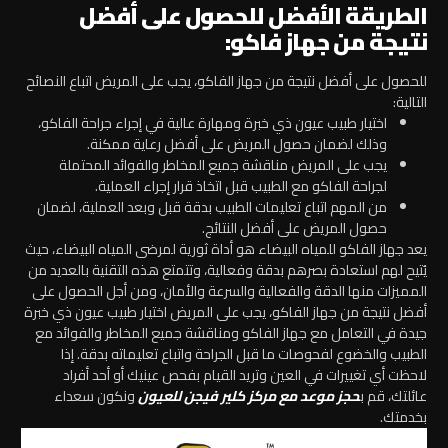
الطريقة الأفضل للحصول على أفضل
نتيجة من جهاز فاكو:
للحصول على أفضل نتيجة من جهاز الفاكو، يجب على المريض اتباع النصائح
التالية:
اختيار طبيب عيون ذي خبرة ومهارة عالية في إجراء جراحة الفاكو،
وذلك لضمان حصول المريض على أفضل رعاية ممكنة.
يجب على المريض مناقشة جميع المخاطر والفوائد المحتملة
لجراحة الفاكو مع الطبيب قبل اتخاذ قرار إجراء العملية.
من المهم اتباع تعليمات الطبيب بدقة قبل وبعد العملية، لضمان
حصول المريض على أفضل النتائج.
يعد جهاز الفاكو للمياه البيضاء هو أداة ثورية لمرضى المياه البيضاء، حيث
يُتيح لهم استعادة بصرهم بدقة وفعالية، وتتمتع هذه التقنية بالعديد من
المميزات منها الدقة والفعالية والسرعة والأمان، ومن أجل الحصول على
أفضل نتيجة من جهاز الفاكو، يجب على المريض اختيار طبيب عيون ذي خبرة
جيدة في التعامل مع جهاز الفاكو ومناقشة جميع المخاطر والفوائد مع
الطبيب والخضوع لفحوصات ما قبل الجراحة واتباع تعليماته بدقة.
إذا
لاحظت أي تغييرات في العين وتريد القيام بفحص عينيك أو أحد أفراد
عائلتك، قم ب
حجز موعد مع مركز كلير فيجن للعيون
ونكون سعداء
بخدمتك.