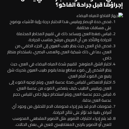
إجراؤها قبل جراحة الفاكو؟
فحص حدة الإبصار ويقيس هذا الاختبار درجة رؤية الأشياء بوضوح
على مسافات مختلفة.
قياس ضغط العين ويساعد ذلك في تقييم المخاطر المحتملة
للجراحة والتأكد من أن المريض مرشح مناسب للجراحة.
فحص قاع العين حيث ينظر طبيب العيون إلى الجزء الخلفي من
العين، بما في ذلك شبكية العين والعصب البصري، باستخدام منظار
خاص.
اختبار الشق المتوهج لتقييم شدة المياه البيضاء في العين، حيث
ينظر الشخص إلى ضوء ساطع بينما يقوم طبيب العيون بتحريك شق
رفيع من الضوء أمام العين.
اختبار الانعكاس لقياس صحة عدسة العين، ويتم توجيه الضوء إلى
العين ويقيس الطبيب كيف ينعكس الضوء من عدسة العين.
قياس حجم عدسة العين ويتم استخدام جهاز خاص لقياس حجم
عدسة العين بدقة.
فحوصات الدم قد يتم إجراء فحوصات الدم للتحقق من وجود أي
أمراض طبية قد تؤثر على نتائج الجراحة.
قد يتم إجراء اختبارات التصوير، مثل التصوير المقطعي المحوسب
للعين أو التصوير بالرنين المغناطيسي للعين في بعض الحالات.