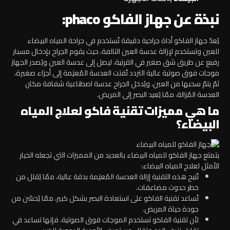
نبذة عن جهاز الفاكو phaco:
يُعدّ جهاز الفاكو أداة جراحية دقيقة تُستخدم في جراحة المياه البيضاء
للعين وتستخدم لإزالة عدسة العين التالفة، حيث يقوم الجراح بإدخال مسبار
رفيع عن طريق شق صغير في القرنية، ليصل إلى عدسة العين ويُصدر الجهاز
موجات فوق صوتية عالية التردد تُفتت العدسة المُعتِمة إلى أجزاء صغيرة،
ثمّ يتمّ سحبها من العين، ويُدخل الجراح عدسة اصطناعية شفافة مكان
العدسة المُزالة، ممّا يُعيد البصر إلى المريض.
ما هي مميزات تقنية فاكو لعلاج المياه
البيضاء؟
يتمتع جهاز الفاكو للمياه البيضاء بالعديد من المميزات التي تجعله الخيار
الأمثل لعلاج المياه البيضاء:
تُتيح هذه التقنية إزالة العدسة المُعتِمة بدقة عالية، ممّا يُقلل من
خطر حدوث مضاعفات.
تُساعد تقنية الفاكو على استعادة البصر بشكل كبير، ممّا يُحسّن من
جودة حياة المريض.
لأن تقنية الفاكو تستخدم الموجات فوق الصوتية، فإنها تساعد في