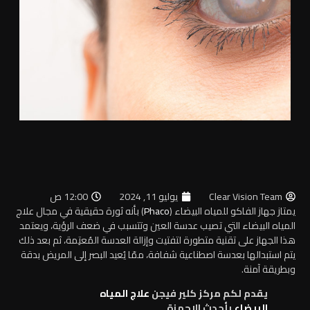
Clear Vision Team
يوليو 11, 2024
12:00 ص
يمتاز جهاز الفاكو للمياه البيضاء (
Phaco
) بأنه ثورة حقيقية في مجال علاج
المياه البيضاء التي تصيب عدسة العين وتتسبب في ضعف الرؤية، ويعتمد
هذا الجهاز على تقنية متطورة لتفتيت وإزالة العدسة المُعتِمة، ثم بعد ذلك
يتم استبدالها بعدسة اصطناعية شفافة، ممّا يُعيد البصر إلى المريض بدقة
وبطريقة آمنة.
يقدم لكم مركز كلير فيجن
علاج المياه
البيضاء
بأحدث الاجهزة