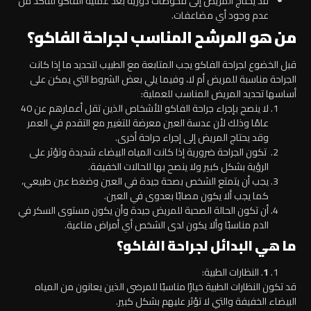
قد يحتاج المريض إلى فحوصات دورية بعد عملية الفاكو للتأكد من
عدم وجود أي مضاعفات.
من هو المرشح المناسب لجراحة الفاكو؟
قبل الخضوع لجراحة الفاكو يجب المتابعة مع الطبيب لتحديد ما إذا كانت
الجراحة مناسبة للمريض أم لا، وفيما يلي بعض الشروط التي يمكن على
أساسها تحديد المريض المناسب للعملية:
لا ينصح بإجراء جراحة الفاكو للأشخاص الذين تقل أعمارهم عن 40
عامًا وذلك لأن عدسة العين معرضة للتغيير مع التقدم في العمر
وقد يحتاج المريض إلى إجراء جراحة أخرى.
تكون الجراحة ضرورية إذا كانت المياه البيضاء شديدة وتؤثر على
الرؤية بشكل كبير ولا ينصح بها للحالات الخفيفة.
يجب أن يتمتع الشخص بصحة جيدة في العين وضغط عين طبيعي،
كما يجب ألا يكون مصابًا بعدوى في العين.
أن تكون الحالة الصحية للمريض جيدة وأن يكون مستوى السكر في
الدم مناسبًا وألا يكون لدى الشخص أي أمراض مناعية.
ما هي البدائل لجراحة الفاكو؟
1
. النظارات الطبية:
قد تكون النظارات الطبية خيارًا مناسبًا للمرضى الذين يعانون من المياه
البيضاء الخفيفة والتي لا تؤثر عليهم بشكل كبير.